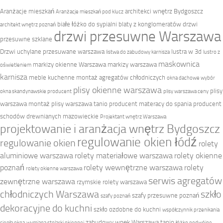
Aranżacje mieszkań
architekci wnętrz Bydgoszcz
Aranżacje mieszkań pod klucz
białe łóżko do sypialni
blaty z konglomeratów
drzwi
architekt wnętrz poznań
drzwi przesuwne Warszawa
przesuwne szklane
Drzwi uchylane przesuwane warszawa
lustra w 3d
listwa do zabudowy karnisza
lustro z
maskownica
markizy okienne Warszawa
markizy warszawa
oświetleniem
karnisza
meble kuchenne
montaż agregatów chłodniczych
okna dachowe wybór
plisy okienne warszawa
plisy
okna skandynawskie producent
plisy warszawa ceny
warszawa montaż
plisy warszawa tanio
producent materacy do spania
producent
schodów drewnianych mazowieckie
Projektant wnętrz Warszawa
projektowanie i aranżacja wnętrz Bydgoszcz
regulowanie okien łódź
regulowanie okien
rolety
aluminiowe warszawa
rolety materiałowe warszawa
rolety okienne
poznań
rolety wewnętrzne warszawa
rolety
rolety okienne warszawa
serwis agregatów
zewnętrzne warszawa
rzymskie rolety warszawa
chłodniczych Warszawa
szkło
szafy przesuwne poznań
szafy poznań
dekoracyjne do kuchni
szkło ozdobne do kuchni
współczynnik przenikania
zabudowy wnęk Warszawa tanio
ciepła okna
wymiana stolarki okiennej
łóżko podwójne