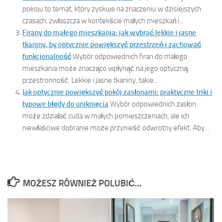
pokoju to temat, który zyskuje na znaczeniu w dzisiejszych
czasach, zwłaszcza w kontekście małych mieszkań i...
Firany do małego mieszkania: jak wybrać lekkie i jasne
tkaniny, by optycznie powiększyć przestrzeń i zachować
funkcjonalność
Wybór odpowiednich firan do małego
mieszkania może znacząco wpłynąć na jego optyczną
przestronność. Lekkie i jasne tkaniny, takie...
Jak optycznie powiększyć pokój zasłonami: praktyczne triki i
typowe błędy do uniknięcia
Wybór odpowiednich zasłon
może zdziałać cuda w małych pomieszczeniach, ale ich
niewłaściwe dobranie może przynieść odwrotny efekt. Aby...
MOŻESZ RÓWNIEŻ POLUBIĆ…