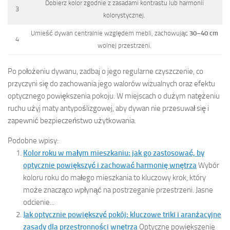
Dobierz kolor zgodnie z zasadami kontrastu lub harmonii
3
kolorystycznej.
Umieść dywan centralnie względem mebli, zachowując
30–40 cm
4
wolnej przestrzeni.
Po położeniu dywanu, zadbaj o jego regularne czyszczenie, co
przyczyni się do zachowania jego walorów wizualnych oraz efektu
optycznego powiększenia pokoju. W miejscach o dużym natężeniu
ruchu użyj maty antypoślizgowej, aby dywan nie przesuwał się i
zapewnić bezpieczeństwo użytkowania.
Podobne wpisy:
Kolor roku w małym mieszkaniu: jak go zastosować, by
optycznie powiększyć i zachować harmonię wnętrza
Wybór
koloru roku do małego mieszkania to kluczowy krok, który
może znacząco wpłynąć na postrzeganie przestrzeni. Jasne
odcienie...
Jak optycznie powiększyć pokój: kluczowe triki i aranżacyjne
zasady dla przestronności wnętrza
Optyczne powiększenie