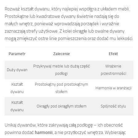
Rozważ kształt dywanu, który najlepiej współgra z układem mebli.
Prostokątne lub kwadratowe dywany świetnie nadają się do
małych wnętrz, ponieważ wprowadzają porządek i wyraźnie
zaznaczają strefy użytkowe. Z kolei okrągłe lub owalne dywany
mogą zmiękczyć ostre linie pomieszczenia oraz dodać mu lekkości.
Parametr
Zalecenie
Efekt
Przykrywaj meble lub dużą część
Wrażenie
Duży dywan
podłogi
przestronności
Kształt
Prostokątny pod prostokątnym
Harmonia w aranżacji
dywanu
stołem
Kształt
Okrągły pod okrągłym stołem
Spójność stylu
dywanu
Unikaj dywanów, które zakrywają całą podłogę – ich obecność
powinna dodać
harmonii
, a nie przytłoczyć wnętrza. Wybierając