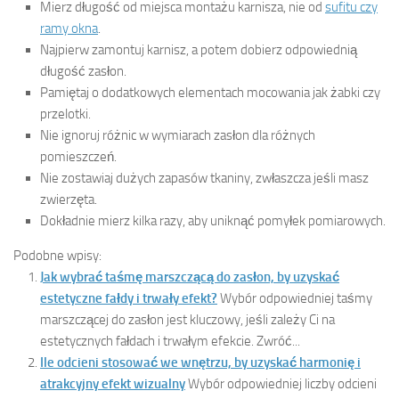
Mierz długość od miejsca montażu karnisza, nie od
sufitu czy
ramy okna
.
Najpierw zamontuj karnisz, a potem dobierz odpowiednią
długość zasłon.
Pamiętaj o dodatkowych elementach mocowania jak żabki czy
przelotki.
Nie ignoruj różnic w wymiarach zasłon dla różnych
pomieszczeń.
Nie zostawiaj dużych zapasów tkaniny, zwłaszcza jeśli masz
zwierzęta.
Dokładnie mierz kilka razy, aby uniknąć pomyłek pomiarowych.
Podobne wpisy:
Jak wybrać taśmę marszczącą do zasłon, by uzyskać
estetyczne fałdy i trwały efekt?
Wybór odpowiedniej taśmy
marszczącej do zasłon jest kluczowy, jeśli zależy Ci na
estetycznych fałdach i trwałym efekcie. Zwróć...
Ile odcieni stosować we wnętrzu, by uzyskać harmonię i
atrakcyjny efekt wizualny
Wybór odpowiedniej liczby odcieni