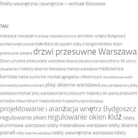
Rolety wewnętrzne i zewnętrzne – verticale Warszawa
TAGI
Aranżacje mieszkań
architekci wnętrz Bydgoszcz
Aranżacje mieszkań pod klucz
białe łóżko do sypialni
blaty z konglomeratów
drzwi
architekt wnętrz poznań
drzwi przesuwne Warszawa
przesuwne szklane
Drzwi uchylane przesuwane warszawa
lustra w 3d
listwa do zabudowy karnisza
lustro z
maskownica
markizy okienne Warszawa
markizy warszawa
oświetleniem
karnisza
meble kuchenne
montaż agregatów chłodniczych
okna dachowe wybór
plisy okienne warszawa
plisy
okna skandynawskie producent
plisy warszawa ceny
warszawa montaż
plisy warszawa tanio
producent materacy do spania
producent
schodów drewnianych mazowieckie
Projektant wnętrz Warszawa
projektowanie i aranżacja wnętrz Bydgoszcz
regulowanie okien łódź
regulowanie okien
rolety
aluminiowe warszawa
rolety materiałowe warszawa
rolety okienne
poznań
rolety wewnętrzne warszawa
rolety
rolety okienne warszawa