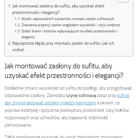
Jak montować zasłony do sufitu, aby uzyskać efekt
przestronności i elegancji?
Wybór odpowiednich systemów montażu zasłon sufitowych
Znaczenie proporcji zasłon względem wysokości i stylu wnętrza
Dobór tkanin i kolorów wpływających na efekt przestronności i
elegancji
Najczęstsze błędy przy montażu zasłon do sufitu i jak ich
unikać
Jak montować zasłony do sufitu, aby
uzyskać efekt przestronności i elegancji?
Dokładnie zmierz wysokość od sufitu do podłogi, aby przygotować
odpowiednie zasłony. Zainstaluj
szynę sufitową
zaraz przy
suficie,
aby zminimalizować odstępy między karniszem
a oknem, co
poprawi estetykę i optycznie podwyższy przestrzeń. Użyj kołków
rozporowych oraz uchwytów, aby zapewnić stabilność
zamocowania.
Załóż maskownicę na szynę, by ukryć mechanizm mocowania.