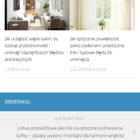
Jak urządzić wąski salon, by
Jak optycznie powiększyć
zyskać przestronność i
pokój zasłonami: praktyczne
uniknąć najczęstszych błędów
triki i typowe błędy do
aranżacyjnych
uniknięcia
7 LIPCA 2026
23 CZERWCA 2026
OBSERWUJ:
NASTĘPNY POST
Listwy przysufitowe jako trik na optyczne podniesienie
sufitu – zasady wyboru i montażu dla harmonii wnętrza