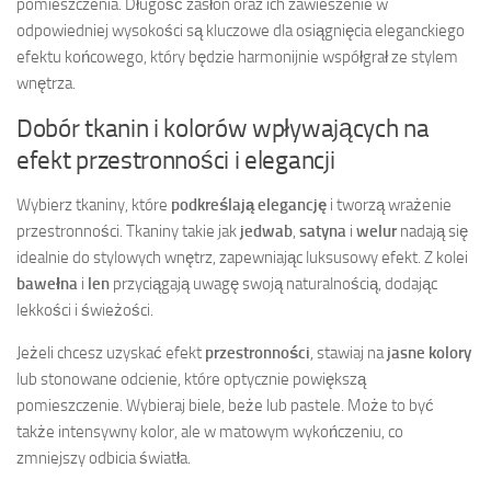
pomieszczenia. Długość zasłon oraz ich zawieszenie w
odpowiedniej wysokości są kluczowe dla osiągnięcia eleganckiego
efektu końcowego, który będzie harmonijnie współgrał ze stylem
wnętrza.
Dobór tkanin i kolorów wpływających na
efekt przestronności i elegancji
Wybierz tkaniny, które
podkreślają elegancję
i tworzą wrażenie
przestronności. Tkaniny takie jak
jedwab
,
satyna
i
welur
nadają się
idealnie do stylowych wnętrz, zapewniając luksusowy efekt. Z kolei
bawełna
i
len
przyciągają uwagę swoją naturalnością, dodając
lekkości i świeżości.
Jeżeli chcesz uzyskać efekt
przestronności
, stawiaj na
jasne kolory
lub stonowane odcienie, które optycznie powiększą
pomieszczenie. Wybieraj biele, beże lub pastele. Może to być
także intensywny kolor, ale w matowym wykończeniu, co
zmniejszy odbicia światła.