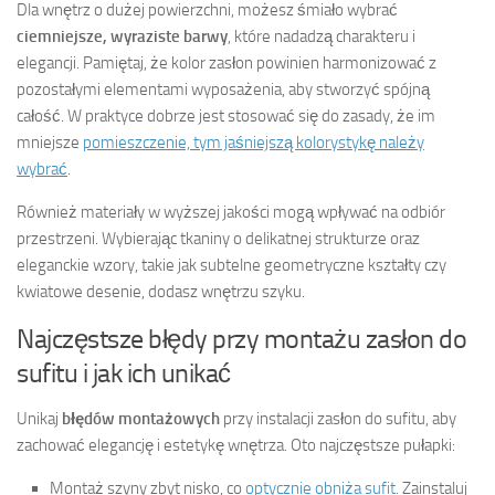
Dla wnętrz o dużej powierzchni, możesz śmiało wybrać
ciemniejsze, wyraziste barwy
, które nadadzą charakteru i
elegancji. Pamiętaj, że kolor zasłon powinien harmonizować z
pozostałymi elementami wyposażenia, aby stworzyć spójną
całość. W praktyce dobrze jest stosować się do zasady, że im
mniejsze
pomieszczenie, tym jaśniejszą kolorystykę należy
wybrać
.
Również materiały w wyższej jakości mogą wpływać na odbiór
przestrzeni. Wybierając tkaniny o delikatnej strukturze oraz
eleganckie wzory, takie jak subtelne geometryczne kształty czy
kwiatowe desenie, dodasz wnętrzu szyku.
Najczęstsze błędy przy montażu zasłon do
sufitu i jak ich unikać
Unikaj
błędów montażowych
przy instalacji zasłon do sufitu, aby
zachować elegancję i estetykę wnętrza. Oto najczęstsze pułapki:
Montaż szyny zbyt nisko, co
optycznie obniża sufit
. Zainstaluj