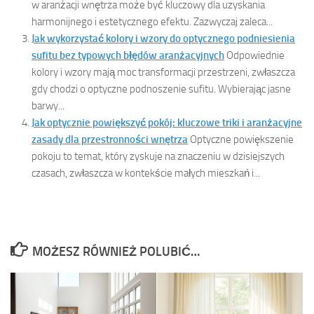
w aranżacji wnętrza może być kluczowy dla uzyskania
harmonijnego i estetycznego efektu. Zazwyczaj zaleca...
Jak wykorzystać kolory i wzory do optycznego podniesienia
sufitu bez typowych błędów aranżacyjnych
Odpowiednie
kolory i wzory mają moc transformacji przestrzeni, zwłaszcza
gdy chodzi o optyczne podnoszenie sufitu. Wybierając jasne
barwy...
Jak optycznie powiększyć pokój: kluczowe triki i aranżacyjne
zasady dla przestronności wnętrza
Optyczne powiększenie
pokoju to temat, który zyskuje na znaczeniu w dzisiejszych
czasach, zwłaszcza w kontekście małych mieszkań i...
MOŻESZ RÓWNIEŻ POLUBIĆ…