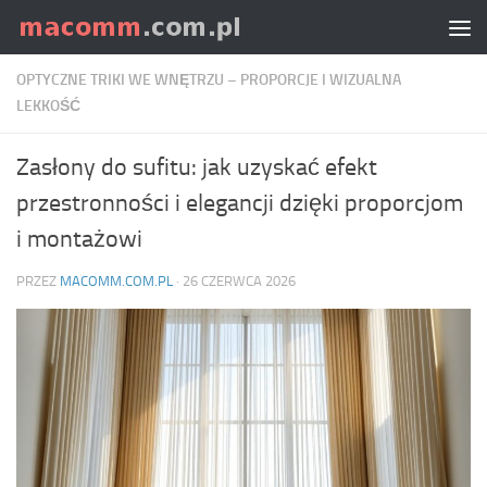
Skip to content
OPTYCZNE TRIKI WE WNĘTRZU – PROPORCJE I WIZUALNA
LEKKOŚĆ
Zasłony do sufitu: jak uzyskać efekt
przestronności i elegancji dzięki proporcjom
i montażowi
PRZEZ
MACOMM.COM.PL
·
26 CZERWCA 2026