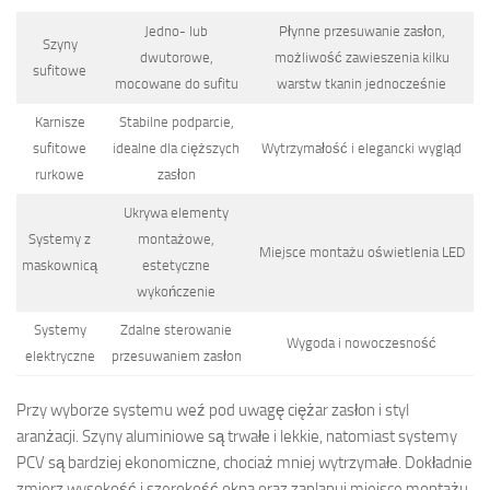
Jedno- lub
Płynne przesuwanie zasłon,
Szyny
dwutorowe,
możliwość zawieszenia kilku
sufitowe
mocowane do sufitu
warstw tkanin jednocześnie
Karnisze
Stabilne podparcie,
sufitowe
idealne dla cięższych
Wytrzymałość i elegancki wygląd
rurkowe
zasłon
Ukrywa elementy
Systemy z
montażowe,
Miejsce montażu oświetlenia LED
maskownicą
estetyczne
wykończenie
Systemy
Zdalne sterowanie
Wygoda i nowoczesność
elektryczne
przesuwaniem zasłon
Przy wyborze systemu weź pod uwagę ciężar zasłon i styl
aranżacji. Szyny aluminiowe są trwałe i lekkie, natomiast systemy
PCV są bardziej ekonomiczne, chociaż mniej wytrzymałe. Dokładnie
zmierz wysokość i szerokość okna oraz zaplanuj miejsce montażu,