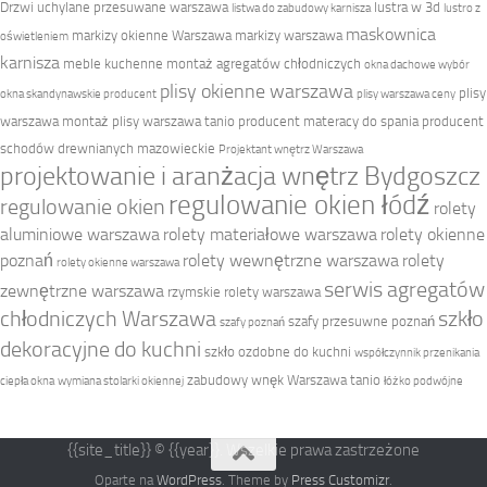
Drzwi uchylane przesuwane warszawa
lustra w 3d
listwa do zabudowy karnisza
lustro z
maskownica
markizy okienne Warszawa
markizy warszawa
oświetleniem
karnisza
meble kuchenne
montaż agregatów chłodniczych
okna dachowe wybór
plisy okienne warszawa
plisy
okna skandynawskie producent
plisy warszawa ceny
warszawa montaż
plisy warszawa tanio
producent materacy do spania
producent
schodów drewnianych mazowieckie
Projektant wnętrz Warszawa
projektowanie i aranżacja wnętrz Bydgoszcz
regulowanie okien łódź
regulowanie okien
rolety
aluminiowe warszawa
rolety materiałowe warszawa
rolety okienne
poznań
rolety wewnętrzne warszawa
rolety
rolety okienne warszawa
serwis agregatów
zewnętrzne warszawa
rzymskie rolety warszawa
chłodniczych Warszawa
szkło
szafy przesuwne poznań
szafy poznań
dekoracyjne do kuchni
szkło ozdobne do kuchni
współczynnik przenikania
zabudowy wnęk Warszawa tanio
ciepła okna
wymiana stolarki okiennej
łóżko podwójne
{{site_title}} © {{year}}. Wszelkie prawa zastrzeżone
Oparte na
WordPress
. Theme by
Press Customizr
.