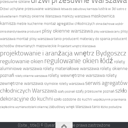
drzwi przesuwne Warszawa
przesuwne szklane
Drzwi uchylane przesuwane warszawa
lustra w 3d
listwa do zabudowy karnisza
lustro z
maskownica
markizy okienne Warszawa
markizy warszawa
oświetleniem
karnisza
meble kuchenne
montaż agregatów chłodniczych
okna dachowe wybór
plisy okienne warszawa
plisy
okna skandynawskie producent
plisy warszawa ceny
warszawa montaż
plisy warszawa tanio
producent materacy do spania
producent
schodów drewnianych mazowieckie
Projektant wnętrz Warszawa
projektowanie i aranżacja wnętrz Bydgoszcz
regulowanie okien łódź
regulowanie okien
rolety
aluminiowe warszawa
rolety materiałowe warszawa
rolety okienne
poznań
rolety wewnętrzne warszawa
rolety
rolety okienne warszawa
serwis agregatów
zewnętrzne warszawa
rzymskie rolety warszawa
chłodniczych Warszawa
szkło
szafy przesuwne poznań
szafy poznań
dekoracyjne do kuchni
szkło ozdobne do kuchni
współczynnik przenikania
zabudowy wnęk Warszawa tanio
ciepła okna
wymiana stolarki okiennej
łóżko podwójne
{{site_title}} © {{year}}. Wszelkie prawa zastrzeżone