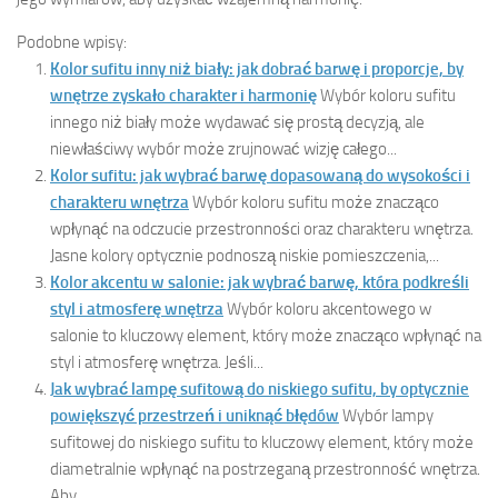
Podobne wpisy:
Kolor sufitu inny niż biały: jak dobrać barwę i proporcje, by
wnętrze zyskało charakter i harmonię
Wybór koloru sufitu
innego niż biały może wydawać się prostą decyzją, ale
niewłaściwy wybór może zrujnować wizję całego...
Kolor sufitu: jak wybrać barwę dopasowaną do wysokości i
charakteru wnętrza
Wybór koloru sufitu może znacząco
wpłynąć na odczucie przestronności oraz charakteru wnętrza.
Jasne kolory optycznie podnoszą niskie pomieszczenia,...
Kolor akcentu w salonie: jak wybrać barwę, która podkreśli
styl i atmosferę wnętrza
Wybór koloru akcentowego w
salonie to kluczowy element, który może znacząco wpłynąć na
styl i atmosferę wnętrza. Jeśli...
Jak wybrać lampę sufitową do niskiego sufitu, by optycznie
powiększyć przestrzeń i uniknąć błędów
Wybór lampy
sufitowej do niskiego sufitu to kluczowy element, który może
diametralnie wpłynąć na postrzeganą przestronność wnętrza.
Aby...