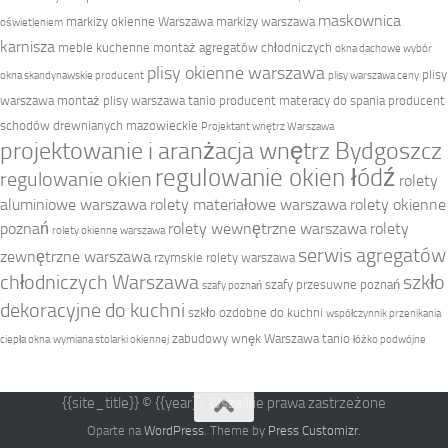
maskownica
markizy okienne Warszawa
markizy warszawa
oświetleniem
karnisza
meble kuchenne
montaż agregatów chłodniczych
okna dachowe wybór
plisy okienne warszawa
plisy
okna skandynawskie producent
plisy warszawa ceny
warszawa montaż
plisy warszawa tanio
producent materacy do spania
producent
schodów drewnianych mazowieckie
Projektant wnętrz Warszawa
projektowanie i aranżacja wnętrz Bydgoszcz
regulowanie okien łódź
regulowanie okien
rolety
aluminiowe warszawa
rolety materiałowe warszawa
rolety okienne
poznań
rolety wewnętrzne warszawa
rolety
rolety okienne warszawa
serwis agregatów
zewnętrzne warszawa
rzymskie rolety warszawa
chłodniczych Warszawa
szkło
szafy przesuwne poznań
szafy poznań
dekoracyjne do kuchni
szkło ozdobne do kuchni
współczynnik przenikania
zabudowy wnęk Warszawa tanio
ciepła okna
wymiana stolarki okiennej
łóżko podwójne
{{site_title}} © {{year}}. Wszelkie prawa zastrzeżone
Oparte na
WordPress
. Theme by
Press Customizr
.