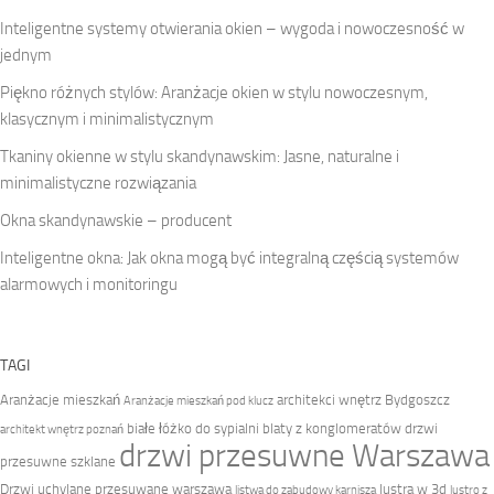
Inteligentne systemy otwierania okien – wygoda i nowoczesność w
jednym
Piękno różnych stylów: Aranżacje okien w stylu nowoczesnym,
klasycznym i minimalistycznym
Tkaniny okienne w stylu skandynawskim: Jasne, naturalne i
minimalistyczne rozwiązania
Okna skandynawskie – producent
Inteligentne okna: Jak okna mogą być integralną częścią systemów
alarmowych i monitoringu
TAGI
Aranżacje mieszkań
architekci wnętrz Bydgoszcz
Aranżacje mieszkań pod klucz
białe łóżko do sypialni
blaty z konglomeratów
drzwi
architekt wnętrz poznań
drzwi przesuwne Warszawa
przesuwne szklane
Drzwi uchylane przesuwane warszawa
lustra w 3d
listwa do zabudowy karnisza
lustro z