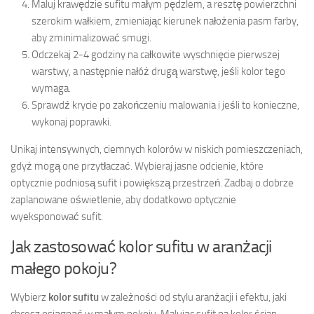
Maluj krawędzie sufitu małym pędzlem, a resztę powierzchni
szerokim wałkiem, zmieniając kierunek nałożenia pasm farby,
aby zminimalizować smugi.
Odczekaj 2-4 godziny na całkowite wyschnięcie pierwszej
warstwy, a następnie nałóż drugą warstwę, jeśli kolor tego
wymaga.
Sprawdź krycie po zakończeniu malowania i jeśli to konieczne,
wykonaj poprawki.
Unikaj intensywnych, ciemnych kolorów w niskich pomieszczeniach,
gdyż mogą one przytłaczać. Wybieraj jasne odcienie, które
optycznie podniosą sufit i powiększą przestrzeń. Zadbaj o dobrze
zaplanowane oświetlenie, aby dodatkowo optycznie
wyeksponować sufit.
Jak zastosować kolor sufitu w aranżacji
małego pokoju?
Wybierz
kolor sufitu
w zależności od stylu aranżacji i efektu, jaki
chcesz osiągnąć w małym pokoju. Malując sufit na kolor ścian,