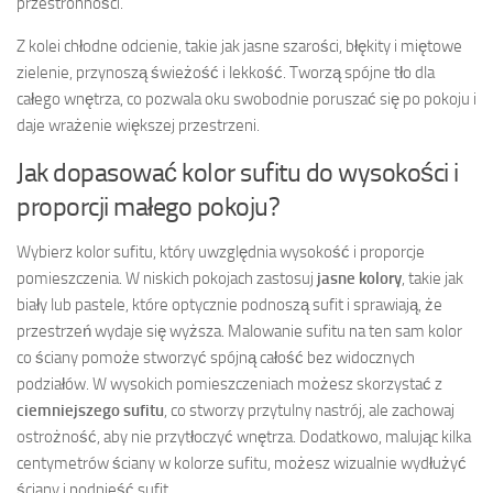
przestronności.
Z kolei chłodne odcienie, takie jak jasne szarości, błękity i miętowe
zielenie, przynoszą świeżość i lekkość. Tworzą spójne tło dla
całego wnętrza, co pozwala oku swobodnie poruszać się po pokoju i
daje wrażenie większej przestrzeni.
Jak dopasować kolor sufitu do wysokości i
proporcji małego pokoju?
Wybierz kolor sufitu, który uwzględnia wysokość i proporcje
pomieszczenia. W niskich pokojach zastosuj
jasne kolory
, takie jak
biały lub pastele, które optycznie podnoszą sufit i sprawiają, że
przestrzeń wydaje się wyższa. Malowanie sufitu na ten sam kolor
co ściany pomoże stworzyć spójną całość bez widocznych
podziałów. W wysokich pomieszczeniach możesz skorzystać z
ciemniejszego sufitu
, co stworzy przytulny nastrój, ale zachowaj
ostrożność, aby nie przytłoczyć wnętrza. Dodatkowo, malując kilka
centymetrów ściany w kolorze sufitu, możesz wizualnie wydłużyć
ściany i podnieść sufit.