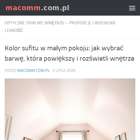
Skip to content
OPTYCZNE TRIKI WE WNĘTRZU – PROPORCJE I WIZUALNA
LEKKOŚĆ
Kolor sufitu w małym pokoju: jak wybrać
barwę, która powiększy i rozświetli wnętrze
PRZEZ
MACOMM.COM.PL
·
5 LIPCA 2026