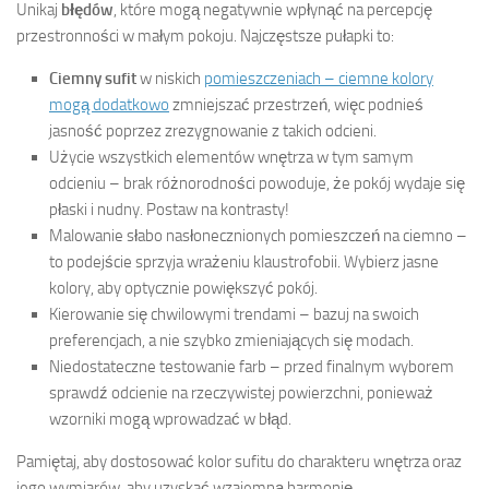
Unikaj
błędów
, które mogą negatywnie wpłynąć na percepcję
przestronności w małym pokoju. Najczęstsze pułapki to:
Ciemny sufit
w niskich
pomieszczeniach – ciemne kolory
mogą dodatkowo
zmniejszać przestrzeń, więc podnieś
jasność poprzez zrezygnowanie z takich odcieni.
Użycie wszystkich elementów wnętrza w tym samym
odcieniu – brak różnorodności powoduje, że pokój wydaje się
płaski i nudny. Postaw na kontrasty!
Malowanie słabo nasłonecznionych pomieszczeń na ciemno –
to podejście sprzyja wrażeniu klaustrofobii. Wybierz jasne
kolory, aby optycznie powiększyć pokój.
Kierowanie się chwilowymi trendami – bazuj na swoich
preferencjach, a nie szybko zmieniających się modach.
Niedostateczne testowanie farb – przed finalnym wyborem
sprawdź odcienie na rzeczywistej powierzchni, ponieważ
wzorniki mogą wprowadzać w błąd.
Pamiętaj, aby dostosować kolor sufitu do charakteru wnętrza oraz
jego wymiarów, aby uzyskać wzajemną harmonię.