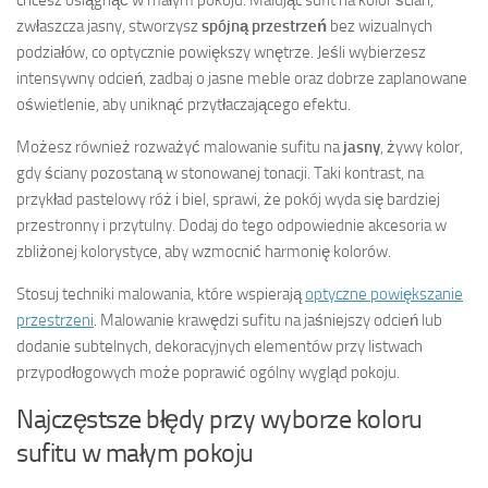
zwłaszcza jasny, stworzysz
spójną przestrzeń
bez wizualnych
podziałów, co optycznie powiększy wnętrze. Jeśli wybierzesz
intensywny odcień, zadbaj o jasne meble oraz dobrze zaplanowane
oświetlenie, aby uniknąć przytłaczającego efektu.
Możesz również rozważyć malowanie sufitu na
jasny
, żywy kolor,
gdy ściany pozostaną w stonowanej tonacji. Taki kontrast, na
przykład pastelowy róż i biel, sprawi, że pokój wyda się bardziej
przestronny i przytulny. Dodaj do tego odpowiednie akcesoria w
zbliżonej kolorystyce, aby wzmocnić harmonię kolorów.
Stosuj techniki malowania, które wspierają
optyczne powiększanie
przestrzeni
. Malowanie krawędzi sufitu na jaśniejszy odcień lub
dodanie subtelnych, dekoracyjnych elementów przy listwach
przypodłogowych może poprawić ogólny wygląd pokoju.
Najczęstsze błędy przy wyborze koloru
sufitu w małym pokoju