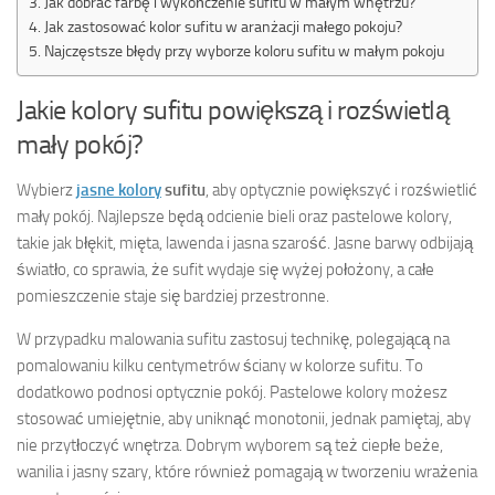
Jak dobrać farbę i wykończenie sufitu w małym wnętrzu?
Jak zastosować kolor sufitu w aranżacji małego pokoju?
Najczęstsze błędy przy wyborze koloru sufitu w małym pokoju
Jakie kolory sufitu powiększą i rozświetlą
mały pokój?
Wybierz
jasne kolory
sufitu
, aby optycznie powiększyć i rozświetlić
mały pokój. Najlepsze będą odcienie bieli oraz pastelowe kolory,
takie jak błękit, mięta, lawenda i jasna szarość. Jasne barwy odbijają
światło, co sprawia, że sufit wydaje się wyżej położony, a całe
pomieszczenie staje się bardziej przestronne.
W przypadku malowania sufitu zastosuj technikę, polegającą na
pomalowaniu kilku centymetrów ściany w kolorze sufitu. To
dodatkowo podnosi optycznie pokój. Pastelowe kolory możesz
stosować umiejętnie, aby uniknąć monotonii, jednak pamiętaj, aby
nie przytłoczyć wnętrza. Dobrym wyborem są też ciepłe beże,
wanilia i jasny szary, które również pomagają w tworzeniu wrażenia