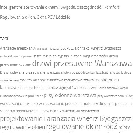
Inteligentne sterowanie oknami: wygoda, oszczędność i komfort
Regulowanie okien. Okna PCV Łódzkie
TAGI
Aranżacje mieszkań
architekci wnętrz Bydgoszcz
Aranżacje mieszkań pod klucz
białe łóżko do sypialni
blaty z konglomeratów
drzwi
architekt wnętrz poznań
drzwi przesuwne Warszawa
przesuwne szklane
Drzwi uchylane przesuwane warszawa
lustra w 3d
listwa do zabudowy karnisza
lustro z
maskownica
markizy okienne Warszawa
markizy warszawa
oświetleniem
karnisza
meble kuchenne
montaż agregatów chłodniczych
okna dachowe wybór
plisy okienne warszawa
plisy
okna skandynawskie producent
plisy warszawa ceny
warszawa montaż
plisy warszawa tanio
producent materacy do spania
producent
schodów drewnianych mazowieckie
Projektant wnętrz Warszawa
projektowanie i aranżacja wnętrz Bydgoszcz
regulowanie okien łódź
regulowanie okien
rolety