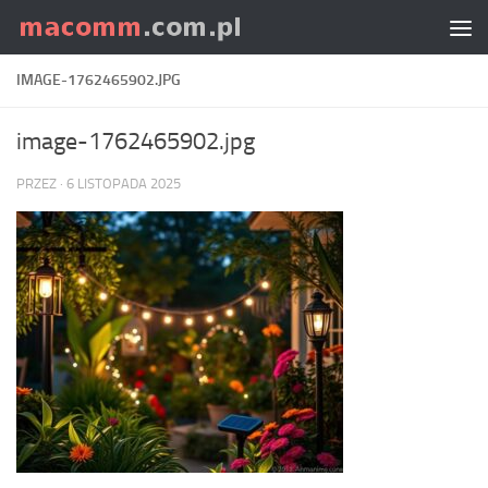
Skip to content
IMAGE-1762465902.JPG
image-1762465902.jpg
PRZEZ
·
6 LISTOPADA 2025