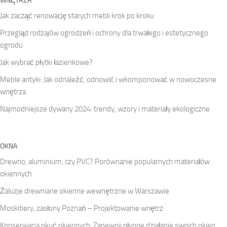
WNĘTRZA
Jak zacząć renowację starych mebli krok po kroku
Przegląd rodzajów ogrodzeń i ochrony dla trwałego i estetycznego
ogrodu
Jak wybrać płytki łazienkowe?
Meble antyki: Jak odnaleźć, odnowić i wkomponować w nowoczesne
wnętrza
Najmodniejsze dywany 2024: trendy, wzory i materiały ekologiczne
OKNA
Drewno, aluminium, czy PVC? Porównanie popularnych materiałów
okiennych
Żaluzje drewniane okienne wewnętrzne w Warszawie
Moskitiery, zasłony Poznań – Projektowanie wnętrz
Konserwacja okuć okiennych: Zapewnij płynne działanie swoich okien