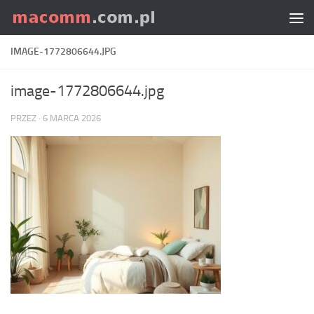
Skip to content
IMAGE-1772806644.JPG
image-1772806644.jpg
PRZEZ
·
6 MARCA 2026