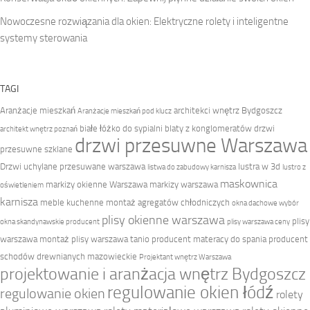
Nowoczesne rozwiązania dla okien: Elektryczne rolety i inteligentne
systemy sterowania
TAGI
Aranżacje mieszkań
architekci wnętrz Bydgoszcz
Aranżacje mieszkań pod klucz
białe łóżko do sypialni
blaty z konglomeratów
drzwi
architekt wnętrz poznań
drzwi przesuwne Warszawa
przesuwne szklane
Drzwi uchylane przesuwane warszawa
lustra w 3d
listwa do zabudowy karnisza
lustro z
maskownica
markizy okienne Warszawa
markizy warszawa
oświetleniem
karnisza
meble kuchenne
montaż agregatów chłodniczych
okna dachowe wybór
plisy okienne warszawa
plisy
okna skandynawskie producent
plisy warszawa ceny
warszawa montaż
plisy warszawa tanio
producent materacy do spania
producent
schodów drewnianych mazowieckie
Projektant wnętrz Warszawa
projektowanie i aranżacja wnętrz Bydgoszcz
regulowanie okien łódź
regulowanie okien
rolety