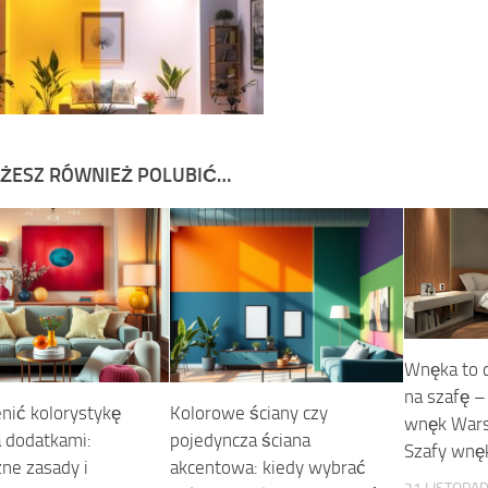
ŻESZ RÓWNIEŻ POLUBIĆ…
Wnęka to 
na szafę 
enić kolorystykę
Kolorowe ściany czy
wnęk Wars
 dodatkami:
pojedyncza ściana
Szafy wnę
zne zasady i
akcentowa: kiedy wybrać