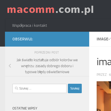
Skip to content
Współpraca i kontakt
OBSERWUJ:
IMAGE-
POPRZEDNI POST
im
Jak światło kształtuje odbiór kolorów we
wnętrzu: zasady dobrego doboru i
typowe błędy oświetleniowe
PRZEZ
·
6
Szukaj:
OSTATNIE WPISY