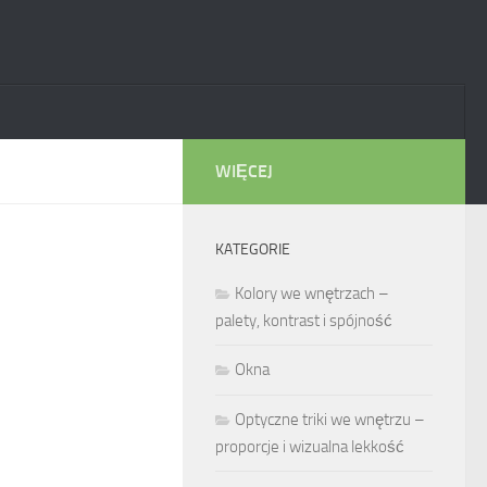
WIĘCEJ
KATEGORIE
Kolory we wnętrzach –
palety, kontrast i spójność
Okna
Optyczne triki we wnętrzu –
proporcje i wizualna lekkość