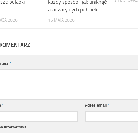
21 LISTOPA
tsze pułapki
każdy sposób i jak uniknąć
i
aranżacyjnych pułapek
WCA 2026
16 MAJA 2026
 KOMENTARZ
tarz
*
a
*
Adres email
*
na internetowa