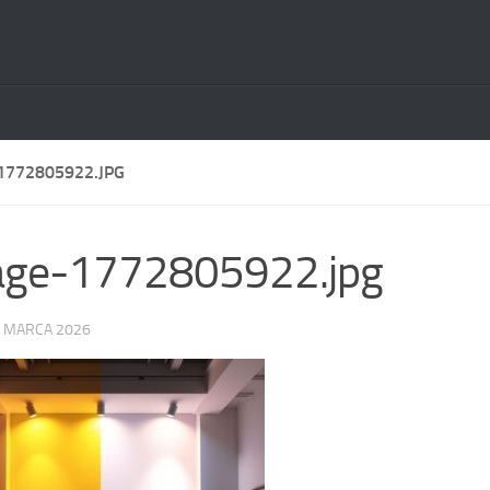
1772805922.JPG
age-1772805922.jpg
 MARCA 2026