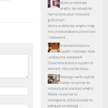
DA 2017
Wzory w dekoracji
wnętrz: Jak odważnie i
harmonijnie użyć motywów
graficznych
Wzory w dekoracji wnętrz mają
moc przekształcania przestrzeni
i nadawania …
Drewniana ściana w
sypialni: inspiracje, style
i praktyczne wskazówki
Drewniana ściana w sypialni to
element, który od lat cieszy …
Dlaczego warto wybrać
meble na wymiar do
indywidualnej aranżacji wnętrz
Meble na wymiar to
rozwiązanie, które pozwala na
pełną personalizację …