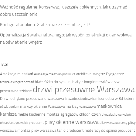
Ważność regularnej konserwacji uszczelek okiennych: Jak utrzymać
dobre uszczelnienie
Konfigurator okien. Grafika na szkle – hit czy kit?
Optymalizacja światła naturalnego: jak wybór konstrukcji okien wpływa
na oświetlenie wnętrz
TAGI
Aranżacje mieszkań
architekci wnętrz Bydgoszcz
Aranżacje mieszkań pod klucz
białe łóżko do sypialni
blaty z konglomeratów
drzwi
architekt wnętrz poznań
drzwi przesuwne Warszawa
przesuwne szklane
Drzwi uchylane przesuwane warszawa
lustra w 3d
listwa do zabudowy karnisza
lustro z
maskownica
markizy okienne Warszawa
markizy warszawa
oświetleniem
karnisza
meble kuchenne
montaż agregatów chłodniczych
okna dachowe wybór
plisy okienne warszawa
plisy
okna skandynawskie producent
plisy warszawa ceny
warszawa montaż
plisy warszawa tanio
producent materacy do spania
producent