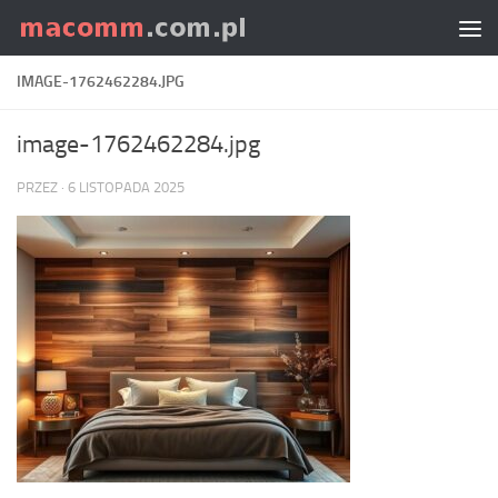
Skip to content
IMAGE-1762462284.JPG
image-1762462284.jpg
PRZEZ
·
6 LISTOPADA 2025