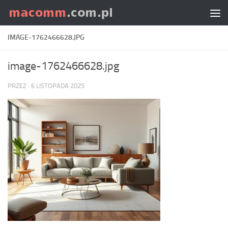
Skip to content
IMAGE-1762466628.JPG
image-1762466628.jpg
PRZEZ
·
6 LISTOPADA 2025