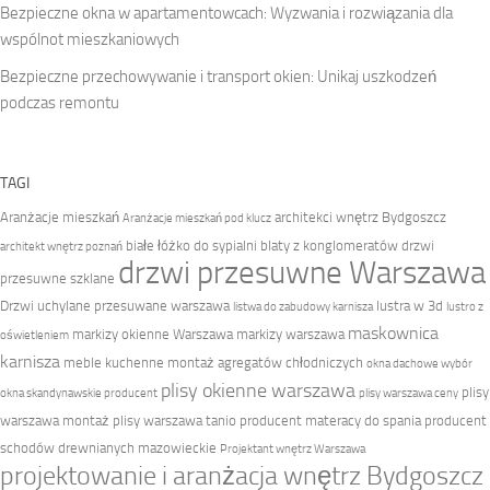
Bezpieczne okna w apartamentowcach: Wyzwania i rozwiązania dla
wspólnot mieszkaniowych
Bezpieczne przechowywanie i transport okien: Unikaj uszkodzeń
podczas remontu
TAGI
Aranżacje mieszkań
architekci wnętrz Bydgoszcz
Aranżacje mieszkań pod klucz
białe łóżko do sypialni
blaty z konglomeratów
drzwi
architekt wnętrz poznań
drzwi przesuwne Warszawa
przesuwne szklane
Drzwi uchylane przesuwane warszawa
lustra w 3d
listwa do zabudowy karnisza
lustro z
maskownica
markizy okienne Warszawa
markizy warszawa
oświetleniem
karnisza
meble kuchenne
montaż agregatów chłodniczych
okna dachowe wybór
plisy okienne warszawa
plisy
okna skandynawskie producent
plisy warszawa ceny
warszawa montaż
plisy warszawa tanio
producent materacy do spania
producent
schodów drewnianych mazowieckie
Projektant wnętrz Warszawa
projektowanie i aranżacja wnętrz Bydgoszcz