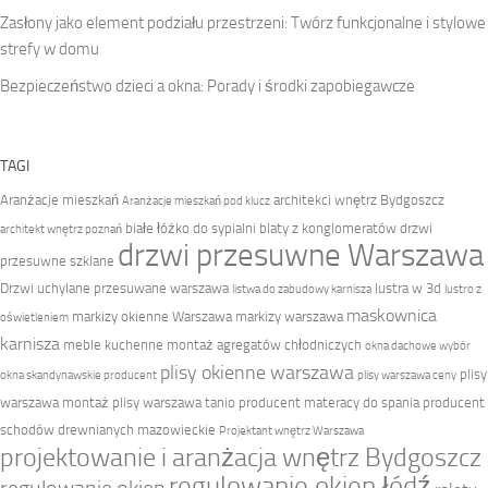
Zasłony jako element podziału przestrzeni: Twórz funkcjonalne i stylowe
strefy w domu
Bezpieczeństwo dzieci a okna: Porady i środki zapobiegawcze
TAGI
Aranżacje mieszkań
architekci wnętrz Bydgoszcz
Aranżacje mieszkań pod klucz
białe łóżko do sypialni
blaty z konglomeratów
drzwi
architekt wnętrz poznań
drzwi przesuwne Warszawa
przesuwne szklane
Drzwi uchylane przesuwane warszawa
lustra w 3d
listwa do zabudowy karnisza
lustro z
maskownica
markizy okienne Warszawa
markizy warszawa
oświetleniem
karnisza
meble kuchenne
montaż agregatów chłodniczych
okna dachowe wybór
plisy okienne warszawa
plisy
okna skandynawskie producent
plisy warszawa ceny
warszawa montaż
plisy warszawa tanio
producent materacy do spania
producent
schodów drewnianych mazowieckie
Projektant wnętrz Warszawa
projektowanie i aranżacja wnętrz Bydgoszcz
regulowanie okien łódź
regulowanie okien