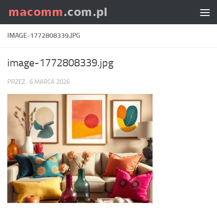
Skip to content
IMAGE-1772808339.JPG
image-1772808339.jpg
PRZEZ
·
6 MARCA 2026