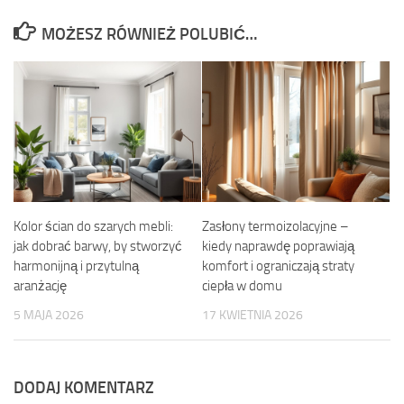
MOŻESZ RÓWNIEŻ POLUBIĆ…
Kolor ścian do szarych mebli:
Zasłony termoizolacyjne –
jak dobrać barwy, by stworzyć
kiedy naprawdę poprawiają
harmonijną i przytulną
komfort i ograniczają straty
aranżację
ciepła w domu
5 MAJA 2026
17 KWIETNIA 2026
DODAJ KOMENTARZ